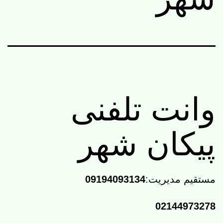
وانت تلفنی
پیکان شهر
مستقیم مدیریت:
09194093134
02144973278