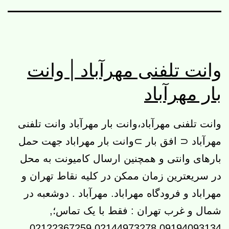
وانت تلفنی مهرآباد | وانت
بار مهرآباد
وانت تلفنی مهرآباد،وانت بار مهرآباد وانت تلفنی
مهرآباد ⊂ افق بار ⊃وانت بار مهراباد جهت حمل
بارهای وانتی و همچنین ارسال کامیونت به محل
در سریعترین زمان ممکن در کلیه نقاط تهران و
مهراباد و فرودگاه مهراباد. مهرآباد . دوشعبه در
شمال و غرب تهران : فقط با یک تماس؛,
09194093134 02144973278 02122367259