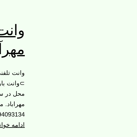
وانت 
مهرآب
وانت تلفنی
⊃وانت بار
محل در سر
مهراباد. 
09194093134 02144973278 02122367259 
ادامه خوا