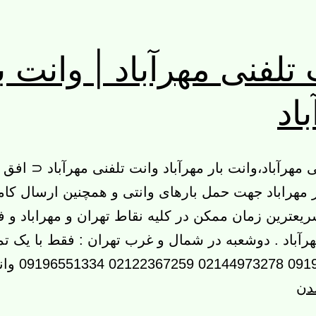
تلفنی مهرآباد | وانت ب
اد
 مهرآباد،وانت بار مهرآباد وانت تلفنی مهرآباد ⊂ افق ب
 مهراباد جهت حمل بارهای وانتی و همچنین ارسال کام
یعترین زمان ممکن در کلیه نقاط تهران و مهراباد و ف
مهرآباد . دوشعبه در شمال و غرب تهران : فقط با یک ت
09196551334 وانت…
وانت
ندن
تلفنی