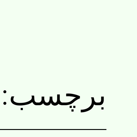
رش
ه
حتوا
برچسب: