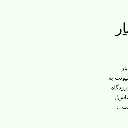
ار
ار
یونت به
رودگاه
ماس؛,