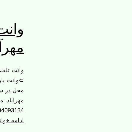
وانت 
مهرآب
وانت تلفنی
⊃وانت بار
محل در سر
مهراباد. 
09194093134 02144973278 02122367259 
ادامه خوا