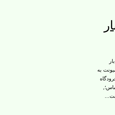
ار
ار
یونت به
رودگاه
ماس؛,