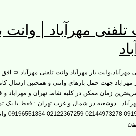
تلفنی مهرآباد | وانت ب
اد
 مهرآباد،وانت بار مهرآباد وانت تلفنی مهرآباد ⊂ افق ب
 مهراباد جهت حمل بارهای وانتی و همچنین ارسال کام
یعترین زمان ممکن در کلیه نقاط تهران و مهراباد و ف
مهرآباد . دوشعبه در شمال و غرب تهران : فقط با یک ت
09196551334 وانت…
وانت
ندن
تلفنی