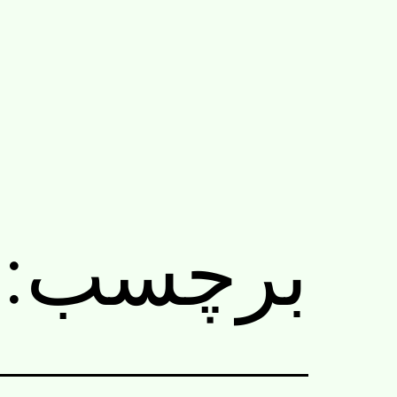
رش
ه
حتوا
برچسب: