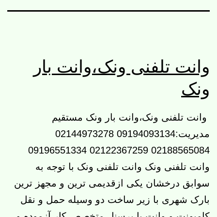
وانت تلفنی ونک،وانت بار
ونک
وانت تلفنی ونک،وانت بار ونک مستقیم
مدیریت:09194093134 02144973278
02188565084 02122367259 09196551334
وانت تلفنی ونک وانت تلفنی ونک با توجه به
سوابق درخشان یکی ازقدیمی ترین و مجهز ترین
بارک شهری با زیر ساخت دو وسیله حمل و نقل
کامیونت و وانت با پرسنل متخصص کار آزموده و